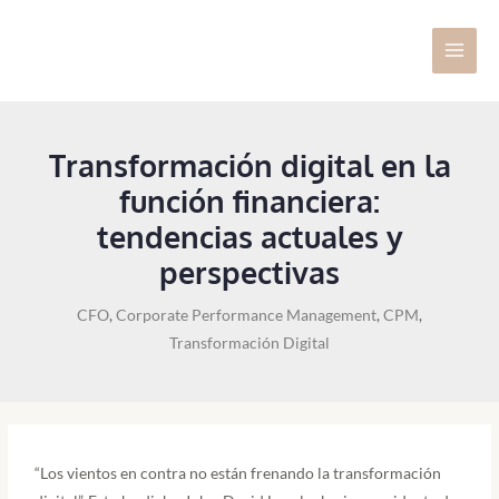
Ir
Main
al
Men
contenido
Transformación digital en la
función financiera:
tendencias actuales y
perspectivas
CFO
,
Corporate Performance Management
,
CPM
,
Transformación Digital
Navegación
de
entradas
“Los vientos en contra no están frenando la transformación