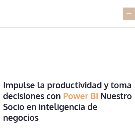
Ir
Ma
al
Me
contenido
Impulse la productividad y toma
decisiones con
Power BI
Nuestro
Socio en inteligencia de
negocios