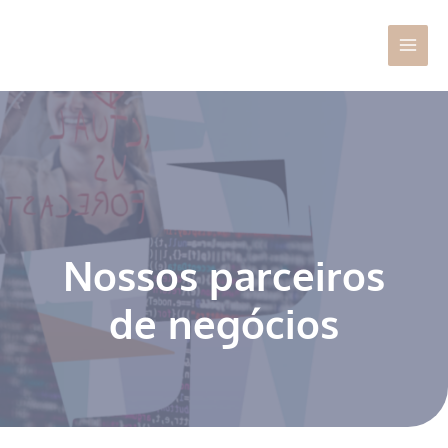
Ir
Main
para
Men
o
conteúdo
Nossos parceiros
de negócios