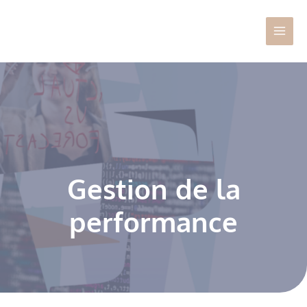
Aller
Main
au
Men
contenu
Gestion de la
performance